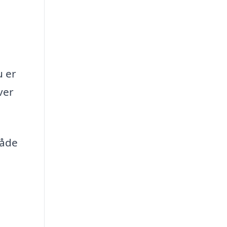
u er
ver
både