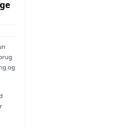
nge
un
 brug
ing og
ld
r