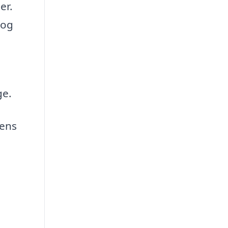
er.
 og
ge.
mens