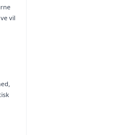
erne
ve vil
hed,
tisk